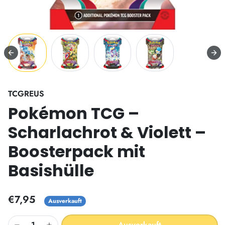
TCGREUS
Pokémon TCG –
Scharlachrot & Violett –
Boosterpack mit
Basishülle
€7,95
Ausverkauft
Ausverkauft