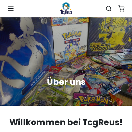
Inhalt überspringen
Über uns
Willkommen bei TcgReus!