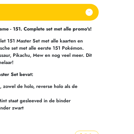
e - 151. Complete set met alle promo's!
let 151 Master Set met alle kaarten en
sche set met alle eerste 151 Pokémon.
ussaur, Pikachu, Mew en nog veel meer. Dit
melaar!
ter Set bevat:
t, zowel de holo, reverse holo als de
Mint staat gesleeved in de binder
inder zwart