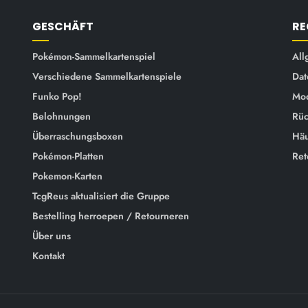
GESCHÄFT
RE
Pokémon-Sammelkartenspiel
All
Verschiedene Sammelkartenspiele
Dat
Funko Pop!
Mod
Belohnungen
Rüc
Überraschungsboxen
Häu
Pokémon-Platten
Ret
Pokemon-Karten
TcgReus aktualisiert die Gruppe
Bestelling herroepen / Retourneren
Über uns
Kontakt