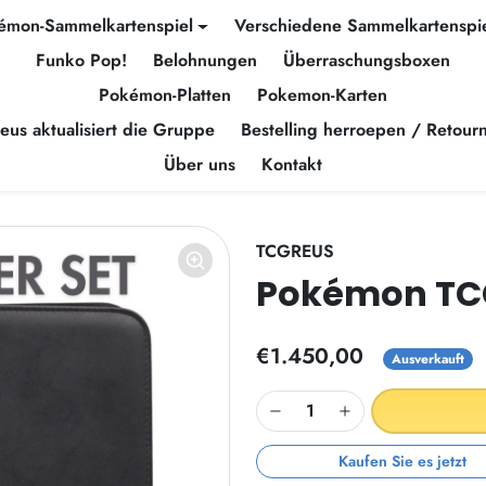
émon-Sammelkartenspiel
Verschiedene Sammelkartenspi
Funko Pop!
Belohnungen
Überraschungsboxen
Pokémon-Platten
Pokemon-Karten
eus aktualisiert die Gruppe
Bestelling herroepen / Retour
Über uns
Kontakt
TCGREUS
Pokémon TCG 
€1.450,00
Ausverkauft
Kaufen Sie es jetzt