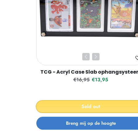
TCG - Acryl Case Slab ophangsyste
Regular price
Sale price
€16,95
€13,95
Sold out