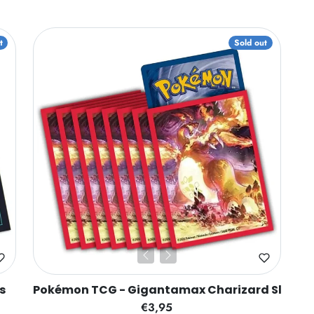
t
Sold out
s
Pokémon TCG - Gigantamax Charizard Sleeve
€3,95