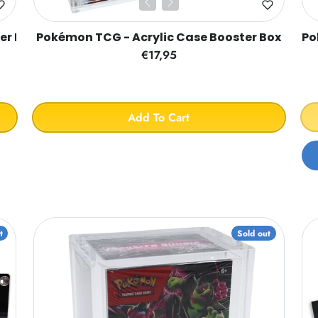
er Box
Pokémon TCG - Acrylic Case Booster Box
Po
€17,95
Add To Cart
t
Sold out