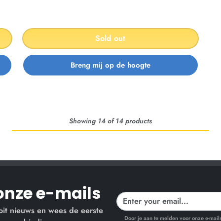
Sold out
Showing 14 of 14 products
onze e-mails
oit nieuws en wees de eerste
Door je aan te melden voor onze e-mai