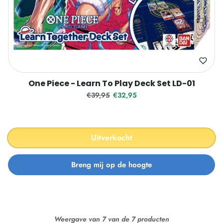
One Piece - Learn To Play Deck Set LD-01
Reguliere prijs
Verkoopprijs
€39,95
€32,95
Uitverkocht
Weergave van 7 van de 7 producten