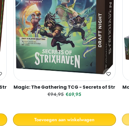
 Strixhaven Bundle
Magic: The Gathering TCG - Secrets of Strixhav
Ma
Reguliere prijs
Verkoopprijs
€94,95
€69,95
Toevoegen aan winkelwagen