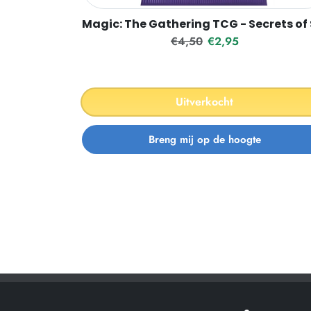
Magic: The Gathering TCG - Secrets of
Reguliere prijs
Verkoopprijs
€4,50
€2,95
Uitverkocht