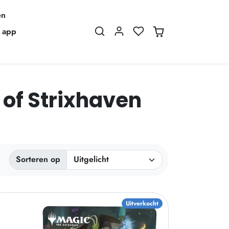
en
 app
 of Strixhaven
Gesorteerd op:
Sorteren op
Uitverkocht