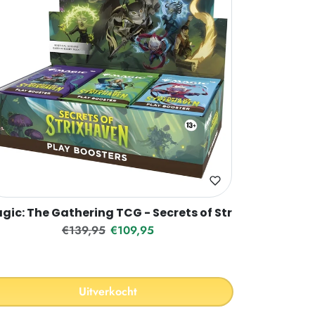
en Draft Night
gic: The Gathering TCG - Secrets of Strixhaven Play 
Reguliere prijs
Verkoopprijs
€139,95
€109,95
Uitverkocht