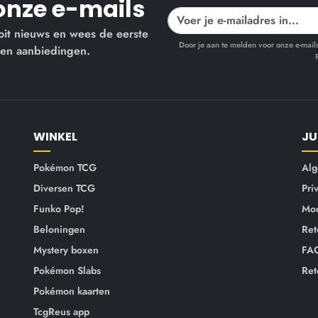
onze e-mails
oit nieuws en wees de eerste
Door je aan te melden voor onze e-mai
 en aanbiedingen.
WINKEL
JU
Pokémon TCG
Alg
Diversen TCG
Pri
Funko Pop!
Mod
Beloningen
Ret
Mystery boxen
FA
Pokémon Slabs
Ret
Pokémon kaarten
TcgReus app