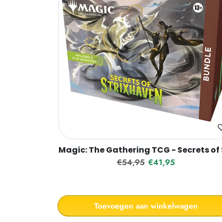
Magic: The Gathering TCG - Secrets of
Reguliere prijs
Verkoopprijs
€54,95
€41,95
Toevoegen aan winkelwagen