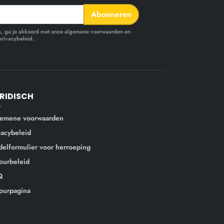
Abonneren
ls, ga je akkoord met onze algemene voorwaarden en
privacybeleid.
RIDISCH
emene voorwaarden
vacybeleid
elformulier voor herroeping
ourbeleid
Q
ourpagina