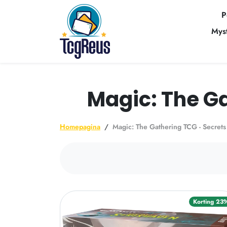
Ga naar inhoud
P
Mys
Magic: The Ga
Homepagina
Magic: The Gathering TCG - Secrets
Korting 23