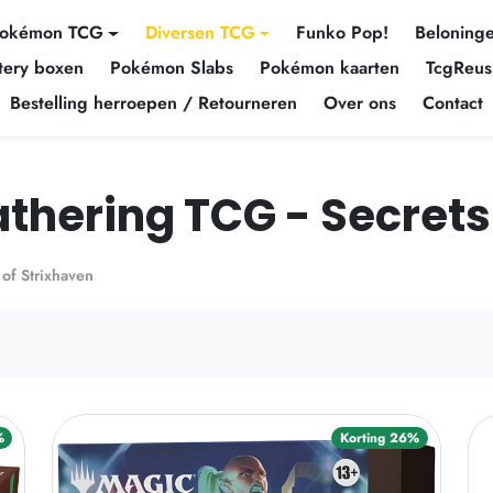
okémon TCG
Diversen TCG
Funko Pop!
Beloning
tery boxen
Pokémon Slabs
Pokémon kaarten
TcgReus
Bestelling herroepen / Retourneren
Over ons
Contact
thering TCG - Secrets
 of Strixhaven
%
Korting 26%