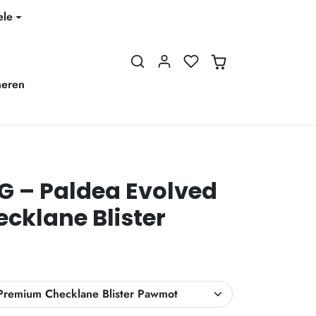
ele
neren
 – Paldea Evolved
cklane Blister