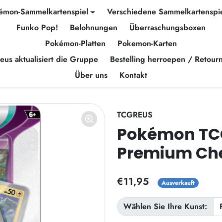
émon-Sammelkartenspiel
Verschiedene Sammelkartenspi
Funko Pop!
Belohnungen
Überraschungsboxen
Pokémon-Platten
Pokemon-Karten
eus aktualisiert die Gruppe
Bestelling herroepen / Retour
Über uns
Kontakt
TCGREUS
Pokémon TCG
Premium Che
€11,95
Ausverkauft
Wählen Sie Ihre Kunst: