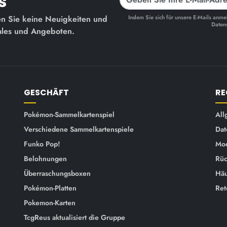
s
sen Sie keine Neuigkeiten und
Indem Sie sich für unsere E-Mails an
Datens
Sales und Angeboten.
GESCHÄFT
RE
Pokémon-Sammelkartenspiel
All
Verschiedene Sammelkartenspiele
Dat
Funko Pop!
Mod
Belohnungen
Rüc
Überraschungsboxen
Häu
Pokémon-Platten
Ret
Pokemon-Karten
TcgReus aktualisiert die Gruppe